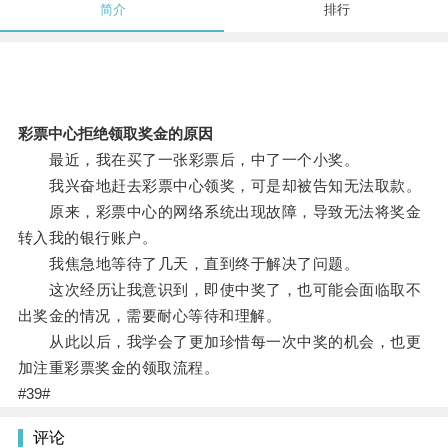
简介
排行
彩票中心拒绝领取奖金的原因
最近，我在买了一张彩票后，中了一个小奖。
我兴奋地赶去彩票中心领奖，可是却被告知无法取款。
原来，彩票中心的网络系统出现故障，导致无法将奖金
转入我的银行账户。
我焦急地等待了几天，直到终于解决了问题。
这次经历让我意识到，即使中奖了，也可能会面临取不
出奖金的情况，需要耐心等待和理解。
从此以后，我学会了更加珍惜每一次中奖的机会，也更
加注重彩票奖金的领取流程。
#39#
评论