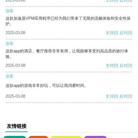
2025-03-08
支持
[0]
反对
[0]
游客
这款加速器VPM应用程序已经为我们带来了无限的流畅体验和安全性保
护。
2025-03-08
支持
[0]
反对
[0]
游客
这款app的酒店、餐厅推荐非常有用，让我能够享受到高品质的旅行体
验。
2025-03-08
支持
[0]
反对
[0]
游客
这款app的游戏非常好玩，可以让我消磨时间。
2025-03-08
支持
[0]
反对
[0]
友情链接