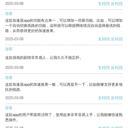
2025-03-08
支持
[0]
反对
[0]
游客
这款加速器app的功能有点单一，可以增加一些新功能。比如，可以增加
一个自动切换线路的功能，这样就可以根据网络情况自动选择最优的线
路，从而获得更好的加速效果。
2025-03-08
支持
[0]
反对
[0]
游客
这款游戏的剧情非常感人，让我久久不能忘怀。
2025-03-08
支持
[0]
反对
[0]
游客
这款加速器app的加速效果一般，可以再提升一下，比如能够支持更多地
区的线路。
2025-03-08
支持
[0]
反对
[0]
游客
这款app的用户界面简洁明了，使用起来非常容易上手，让我能够快速熟
悉操作。