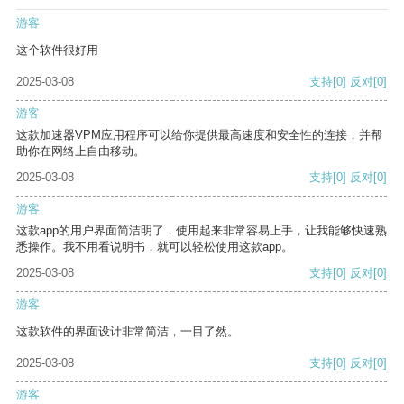
游客
这个软件很好用
2025-03-08
支持
[0]
反对
[0]
游客
这款加速器VPM应用程序可以给你提供最高速度和安全性的连接，并帮
助你在网络上自由移动。
2025-03-08
支持
[0]
反对
[0]
游客
这款app的用户界面简洁明了，使用起来非常容易上手，让我能够快速熟
悉操作。我不用看说明书，就可以轻松使用这款app。
2025-03-08
支持
[0]
反对
[0]
游客
这款软件的界面设计非常简洁，一目了然。
2025-03-08
支持
[0]
反对
[0]
游客