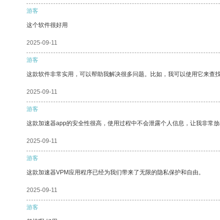
游客
这个软件很好用
2025-09-11
游客
这款软件非常实用，可以帮助我解决很多问题。比如，我可以使用它来查
2025-09-11
游客
这款加速器app的安全性很高，使用过程中不会泄露个人信息，让我非常放
2025-09-11
游客
这款加速器VPM应用程序已经为我们带来了无限的隐私保护和自由。
2025-09-11
游客