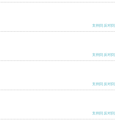
支持
[0]
反对
[0]
支持
[0]
反对
[0]
支持
[0]
反对
[0]
支持
[0]
反对
[0]