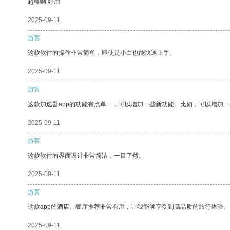
超棒啊 好用
2025-09-11
游客
这款软件的操作非常简单，即使是小白也能快速上手。
2025-09-11
游客
这款加速器app的功能有点单一，可以增加一些新功能。比如，可以增加
2025-09-11
游客
这款软件的界面设计非常简洁，一目了然。
2025-09-11
游客
这款app的酒店、餐厅推荐非常有用，让我能够享受到高品质的旅行体验。
2025-09-11