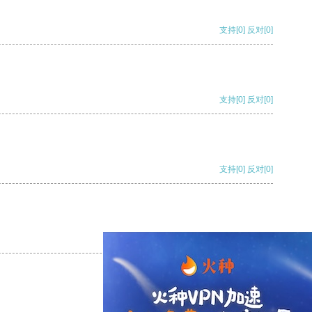
支持
[0]
反对
[0]
支持
[0]
反对
[0]
支持
[0]
反对
[0]
支持
[0]
反对
[0]
支持
[0]
反对
[0]