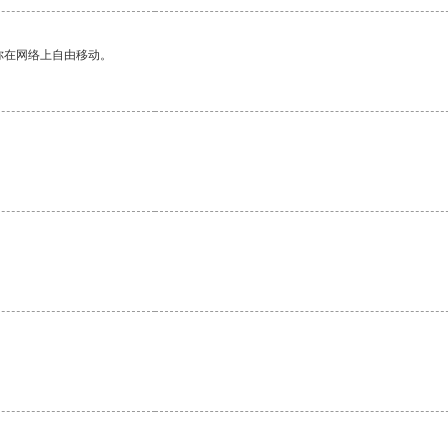
你在网络上自由移动。