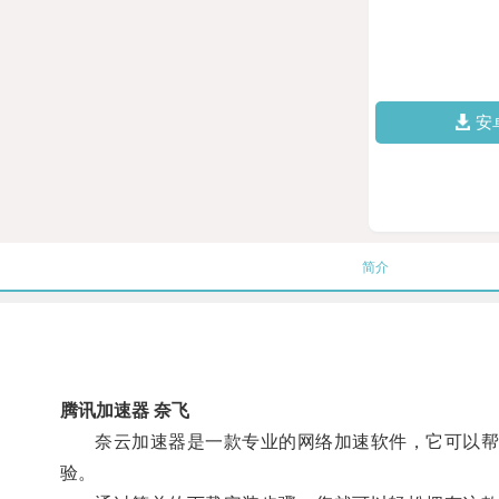
安
简介
腾讯加速器 奈飞
奈云加速器是一款专业的网络加速软件，它可以帮助
验。