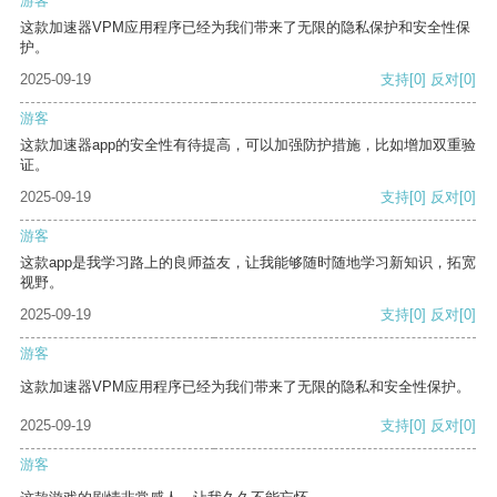
游客
这款加速器VPM应用程序已经为我们带来了无限的隐私保护和安全性保
护。
2025-09-19
支持
[0]
反对
[0]
游客
这款加速器app的安全性有待提高，可以加强防护措施，比如增加双重验
证。
2025-09-19
支持
[0]
反对
[0]
游客
这款app是我学习路上的良师益友，让我能够随时随地学习新知识，拓宽
视野。
2025-09-19
支持
[0]
反对
[0]
游客
这款加速器VPM应用程序已经为我们带来了无限的隐私和安全性保护。
2025-09-19
支持
[0]
反对
[0]
游客