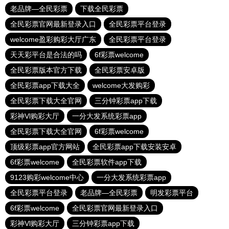
老品牌—全民彩票
下载全民彩票
全民彩票官网最新登录入口
全民彩票平台登录
welcome盈彩购彩大厅广东
全民彩票平台登录
天天彩平台是合法的吗
6f彩票welcome
全民彩票版本官方下载
全民彩票安卓版
全民彩票app下载大全
welcome大发购彩
全民彩票下载大全官网
三分钟彩票app下载
彩神Vl购彩大厅
一分大发系统彩票app
全民彩票下载大全官网
6f彩票welcome
顶级彩票app官方网站
全民彩票app下载安装安卓
6f彩票welcome
全民彩票软件app下载
9123购彩welcome中心
一分大发系统彩票app
全民彩票平台登录
老品牌—全民彩票
明发彩票平台
6f彩票welcome
全民彩票官网最新登录入口
彩神Vl购彩大厅
三分钟彩票app下载