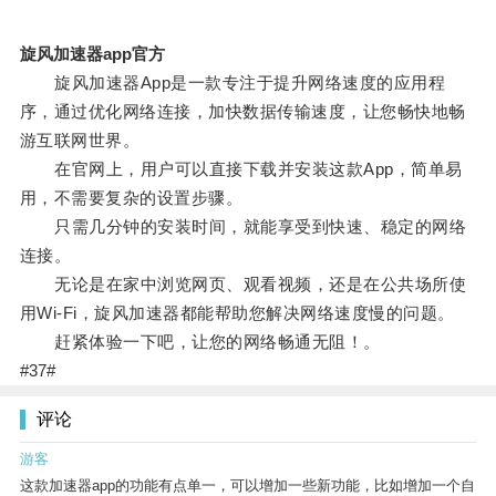
旋风加速器app官方
旋风加速器App是一款专注于提升网络速度的应用程
序，通过优化网络连接，加快数据传输速度，让您畅快地畅
游互联网世界。
在官网上，用户可以直接下载并安装这款App，简单易
用，不需要复杂的设置步骤。
只需几分钟的安装时间，就能享受到快速、稳定的网络
连接。
无论是在家中浏览网页、观看视频，还是在公共场所使
用Wi-Fi，旋风加速器都能帮助您解决网络速度慢的问题。
赶紧体验一下吧，让您的网络畅通无阻！。
#37#
评论
游客
这款加速器app的功能有点单一，可以增加一些新功能，比如增加一个自