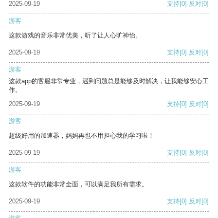
2025-09-19
支持
[0]
反对
[0]
游客
这款游戏的音乐非常优美，听了让人心旷神怡。
2025-09-19
支持
[0]
反对
[0]
游客
这款app的客服非常专业，遇到问题总是能够及时解决，让我能够安心工
作。
2025-09-19
支持
[0]
反对
[0]
游客
超级好用的加速器，妈妈再也不用担心我的学习啦！
2025-09-19
支持
[0]
反对
[0]
游客
这款软件的功能非常全面，可以满足我所有需求。
2025-09-19
支持
[0]
反对
[0]