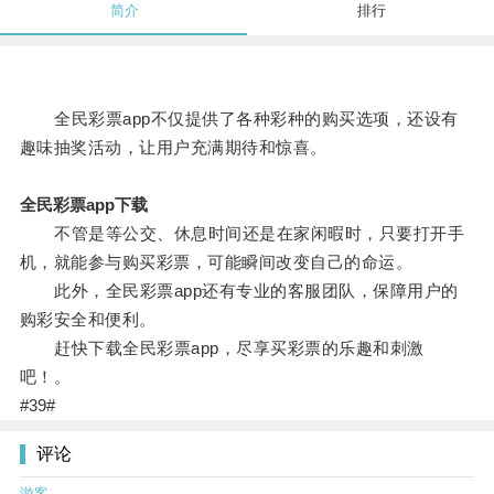
简介
排行
全民彩票app不仅提供了各种彩种的购买选项，还设有
趣味抽奖活动，让用户充满期待和惊喜。
全民彩票app下载
不管是等公交、休息时间还是在家闲暇时，只要打开手
机，就能参与购买彩票，可能瞬间改变自己的命运。
此外，全民彩票app还有专业的客服团队，保障用户的
购彩安全和便利。
赶快下载全民彩票app，尽享买彩票的乐趣和刺激
吧！。
#39#
评论
游客