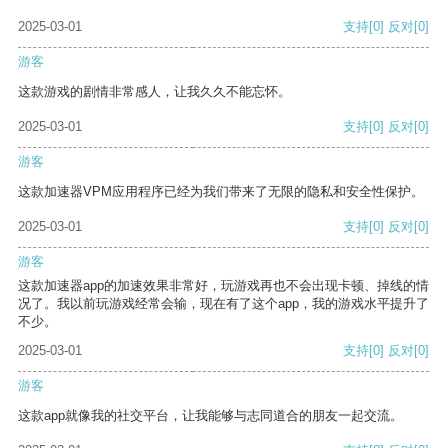
2025-03-01
支持
[0]
反对
[0]
游客
这款游戏的剧情非常感人，让我久久不能忘怀。
2025-03-01
支持
[0]
反对
[0]
游客
这款加速器VPM应用程序已经为我们带来了无限的隐私和安全性保护。
2025-03-01
支持
[0]
反对
[0]
游客
这款加速器app的加速效果非常好，玩游戏再也不会出现卡顿、掉线的情
况了。我以前玩游戏经常会输，现在有了这个app，我的游戏水平提升了
不少。
2025-03-01
支持
[0]
反对
[0]
游客
这款app就像我的社交平台，让我能够与志同道合的朋友一起交流。