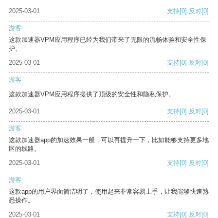
2025-03-01
支持
[0]
反对
[0]
游客
这款加速器VPM应用程序已经为我们带来了无限的流畅体验和安全性保
护。
2025-03-01
支持
[0]
反对
[0]
游客
这款加速器VPM应用程序提供了顶级的安全性和隐私保护。
2025-03-01
支持
[0]
反对
[0]
游客
这款加速器app的加速效果一般，可以再提升一下，比如能够支持更多地
区的线路。
2025-03-01
支持
[0]
反对
[0]
游客
这款app的用户界面简洁明了，使用起来非常容易上手，让我能够快速熟
悉操作。
2025-03-01
支持
[0]
反对
[0]