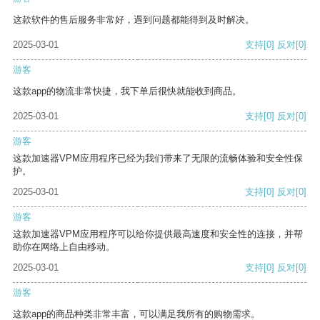
这款软件的售后服务非常好，遇到问题都能得到及时解决。
2025-03-01
支持
[0]
反对
[0]
游客
这款app的物流非常快捷，我下单后很快就能收到商品。
2025-03-01
支持
[0]
反对
[0]
游客
这款加速器VPM应用程序已经为我们带来了无限的流畅体验和安全性保
护。
2025-03-01
支持
[0]
反对
[0]
游客
这款加速器VPM应用程序可以给你提供最高速度和安全性的连接，并帮
助你在网络上自由移动。
2025-03-01
支持
[0]
反对
[0]
游客
这款app的商品种类非常丰富，可以满足我所有的购物需求。